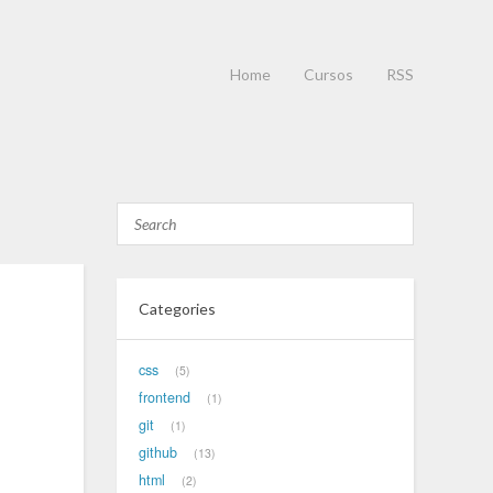
Home
Cursos
RSS
Categories
css
5
frontend
1
git
1
github
13
html
2