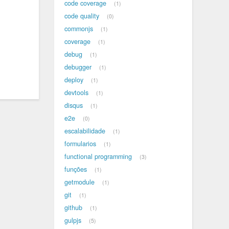
code coverage
1
code quality
0
commonjs
1
coverage
1
debug
1
debugger
1
deploy
1
devtools
1
disqus
1
e2e
0
escalabilidade
1
formularios
1
functional programming
3
funções
1
getmodule
1
git
1
github
1
gulpjs
5