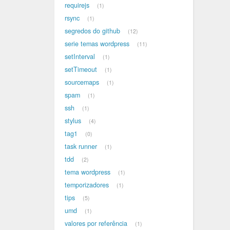
requirejs
1
rsync
1
segredos do github
12
serie temas wordpress
11
setInterval
1
setTimeout
1
sourcemaps
1
spam
1
ssh
1
stylus
4
tag1
0
task runner
1
tdd
2
tema wordpress
1
temporizadores
1
tips
5
umd
1
valores por referência
1