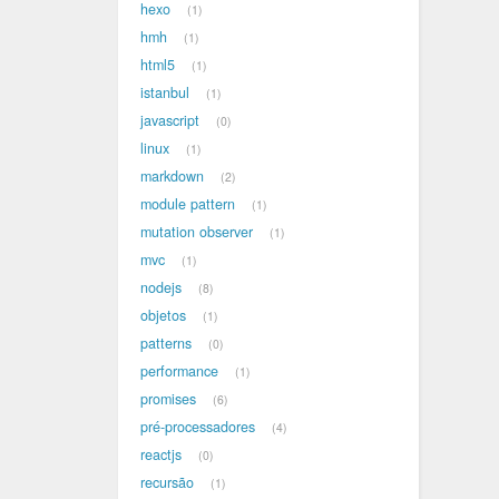
hexo
1
hmh
1
html5
1
istanbul
1
javascript
0
linux
1
markdown
2
module pattern
1
mutation observer
1
mvc
1
nodejs
8
objetos
1
patterns
0
performance
1
promises
6
pré-processadores
4
reactjs
0
recursão
1