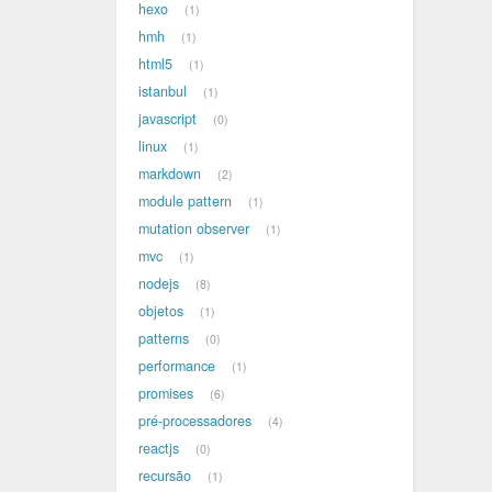
hexo
1
hmh
1
html5
1
istanbul
1
javascript
0
linux
1
markdown
2
module pattern
1
mutation observer
1
mvc
1
nodejs
8
objetos
1
patterns
0
performance
1
promises
6
pré-processadores
4
reactjs
0
recursão
1