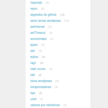
requirejs
1
rsync
1
segredos do github
12
serie temas wordpress
11
setInterval
1
setTimeout
1
sourcemaps
1
spam
1
ssh
1
stylus
4
tag1
0
task runner
1
tdd
2
tema wordpress
1
temporizadores
1
tips
5
umd
1
valores por referência
1