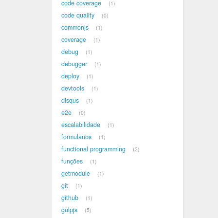
code coverage
1
code quality
0
commonjs
1
coverage
1
debug
1
debugger
1
deploy
1
devtools
1
disqus
1
e2e
0
escalabilidade
1
formularios
1
functional programming
3
funções
1
getmodule
1
git
1
github
1
gulpjs
5