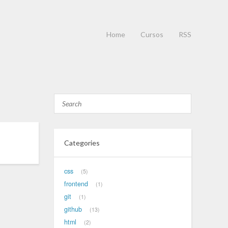
Home
Cursos
RSS
Categories
css
5
frontend
1
git
1
github
13
html
2