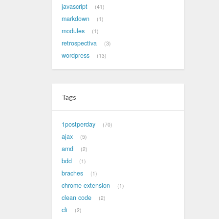
javascript
41
markdown
1
modules
1
retrospectiva
3
wordpress
13
Tags
1postperday
70
ajax
5
amd
2
bdd
1
braches
1
chrome extension
1
clean code
2
cli
2