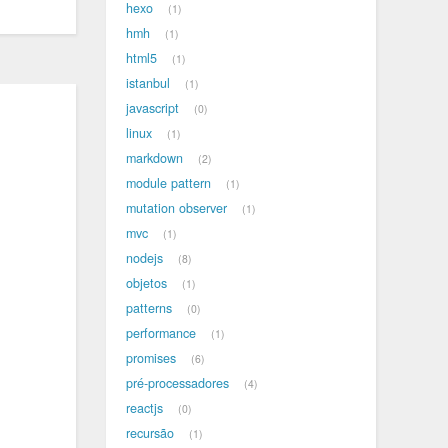
hexo
1
hmh
1
html5
1
istanbul
1
javascript
0
linux
1
markdown
2
module pattern
1
mutation observer
1
mvc
1
nodejs
8
objetos
1
patterns
0
performance
1
promises
6
pré-processadores
4
reactjs
0
recursão
1