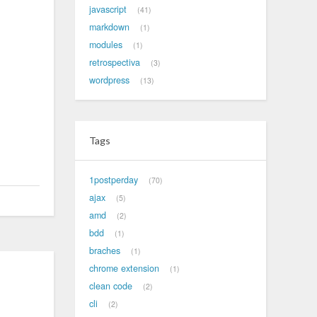
javascript
41
markdown
1
modules
1
retrospectiva
3
wordpress
13
Tags
1postperday
70
ajax
5
amd
2
bdd
1
braches
1
chrome extension
1
clean code
2
cli
2