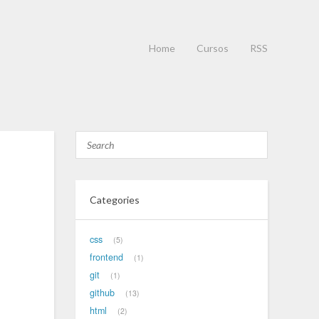
Home
Cursos
RSS
Categories
css
5
frontend
1
git
1
github
13
html
2