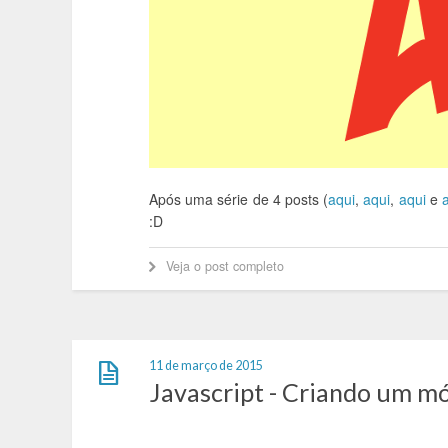
Após uma série de 4 posts (
aqui
,
aqui
,
aqui
e
:D
Veja o post completo
11 de março de 2015
Javascript - Criando um mó