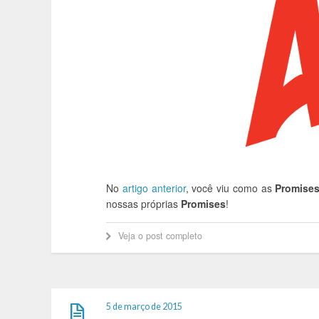
No
artigo anterior
, você viu como as
Promise
nossas próprias
Promises
!
Veja o post completo
5 de março de 2015