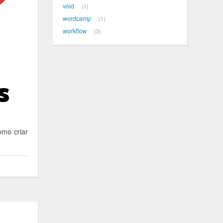
void
1
wordcamp
1
workflow
3
omo criar