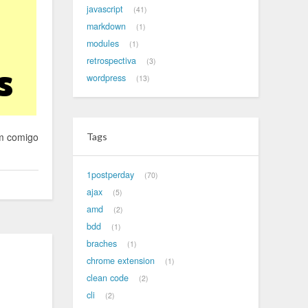
javascript
41
markdown
1
modules
1
retrospectiva
3
wordpress
13
em comigo
Tags
1postperday
70
ajax
5
amd
2
bdd
1
braches
1
chrome extension
1
clean code
2
cli
2