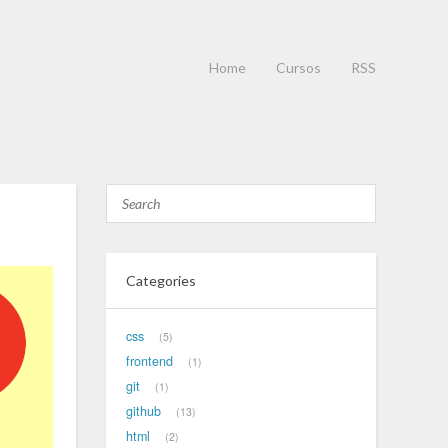
Home
Cursos
RSS
Categories
css
5
frontend
1
git
1
github
13
html
2