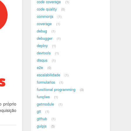
code coverage
1
code quality
0
commonjs
1
coverage
1
debug
1
debugger
1
deploy
1
devtools
1
disqus
1
e2e
0
escalabilidade
1
formularios
1
functional programming
3
funções
1
 próprio
getmodule
1
quisição
git
1
github
1
gulpjs
5