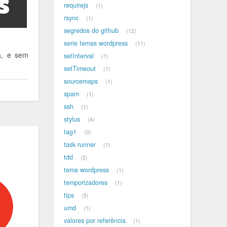
requirejs
1
rsync
1
segredos do github
12
serie temas wordpress
11
a, e sem
setInterval
1
setTimeout
1
sourcemaps
1
spam
1
ssh
1
stylus
4
tag1
0
task runner
1
tdd
2
tema wordpress
1
temporizadores
1
tips
5
umd
1
valores por referência
1