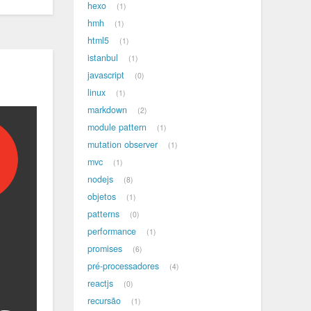
hexo
1
hmh
1
html5
1
istanbul
1
javascript
0
linux
1
markdown
2
module pattern
1
mutation observer
1
mvc
1
nodejs
8
objetos
1
patterns
0
performance
1
promises
6
pré-processadores
4
reactjs
0
recursão
1